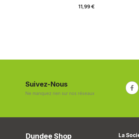
8,19 €
11,99 €
Suivez-Nous
Ne manquez rien sur nos réseaux
Dundee Shop
La Soci