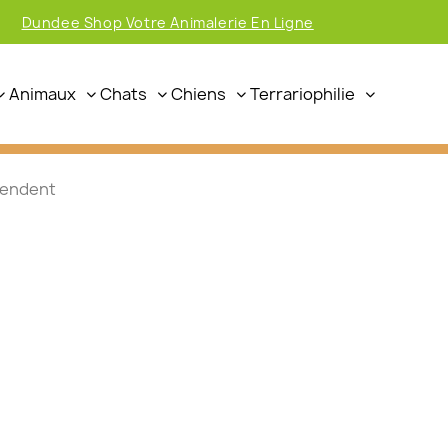
Dundee Shop Votre Animalerie En Ligne
Animaux
Chats
Chiens
Terrariophilie
tendent
e Dundee