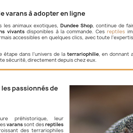
e varans à adopter en ligne
s les animaux exotiques,
Dundee Shop
, continue de fa
ns vivants
disponibles à la commande. Ces
reptiles
imp
mais accessibles en quelques clics, avec toute l’expertise
 étape dans l’univers de la
terrariophilie
, en donnant
ute sécurité, directement depuis chez eux.
r les passionnés de
re préhistorique, leur
les
varans
sont des
reptiles
roissant des terrariophiles