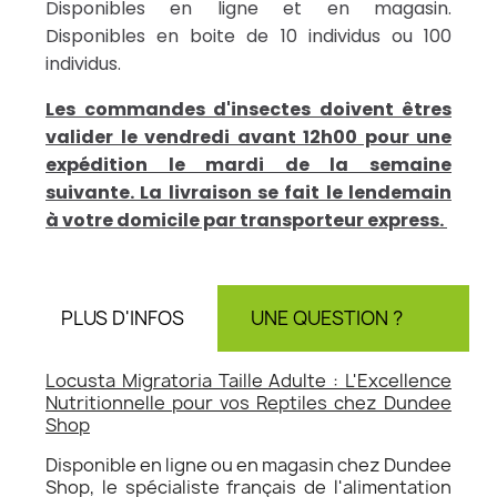
Disponibles en ligne et en magasin.
Disponibles en boite de 10 individus ou 100
individus.
Les commandes d'insectes doivent êtres
valider le vendredi avant 12h00 pour une
expédition le mardi de la semaine
suivante. La livraison se fait le lendemain
à votre domicile par transporteur express.
PLUS D'INFOS
UNE QUESTION ?
AV
Locusta Migratoria Taille Adulte : L'Excellence
Nutritionnelle pour vos Reptiles chez Dundee
Shop
Disponible en ligne ou en magasin chez Dundee
Shop, le spécialiste français de l'alimentation