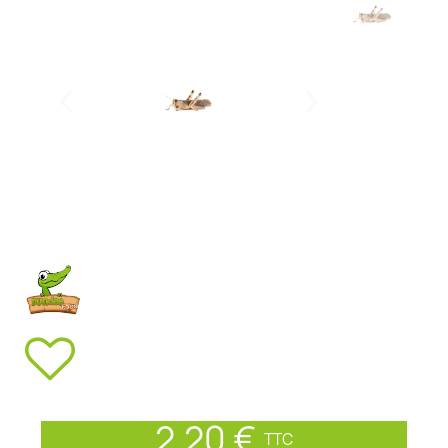
2,20 €
TTC