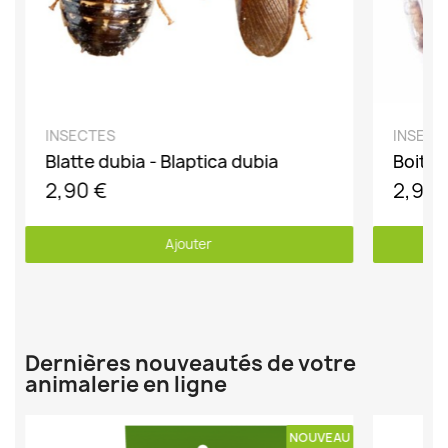
DÉCOUVRIR
INSECTES
INSECT
Blatte dubia - Blaptica dubia
2,90 €
2,90 
Ajouter
Dernières nouveautés de votre
animalerie en ligne
U
NOUVEAU