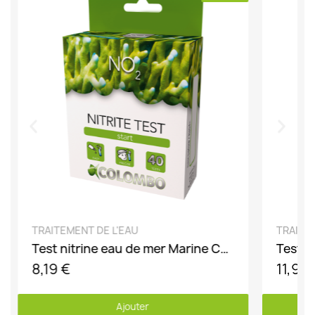
DÉCOUVRIR
TRAITEMENT DE L'EAU
TRAITE
Test nitrine eau de mer Marine Colombo
8,19 €
11,99
Ajouter