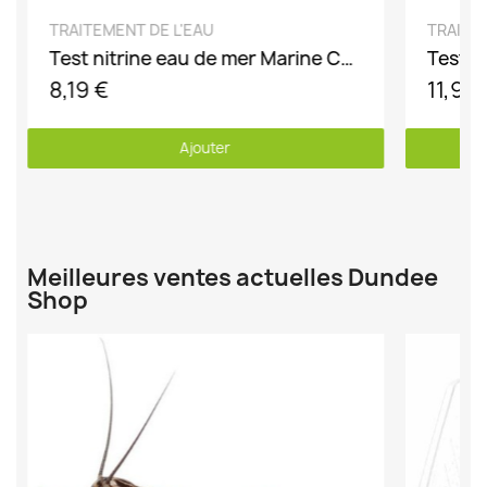
DÉCOUVRIR
TRAITEMENT DE L'EAU
TRAITE
Test nitrine eau de mer Marine Colombo
8,19 €
11,99
Ajouter
Meilleures ventes actuelles Dundee
Shop