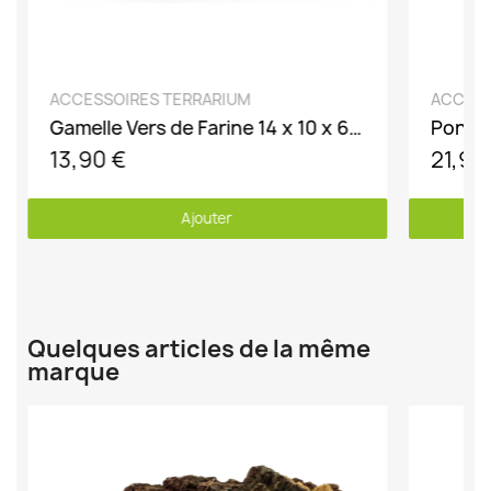
DÉCOUVRIR
ACCESSOIRES TERRARIUM
ACCESS
Gamelle Vers de Farine 14 x 10 x 6 cm
Pondoi
13,90 €
21,90
Ajouter
Quelques articles de la même
marque