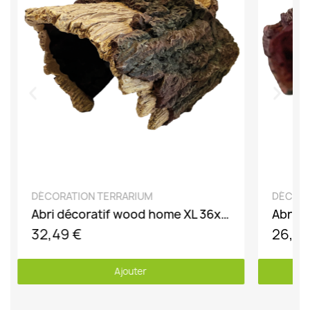
DÉCOUVRIR
DÉCORATION TERRARIUM
DÉCORA
Abri décoratif wood home XL 36x24x18cm
Abri r
32,49 €
26,79
Ajouter