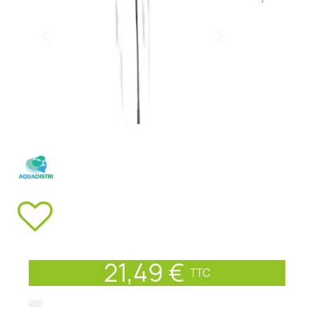
21,49 €
TTC