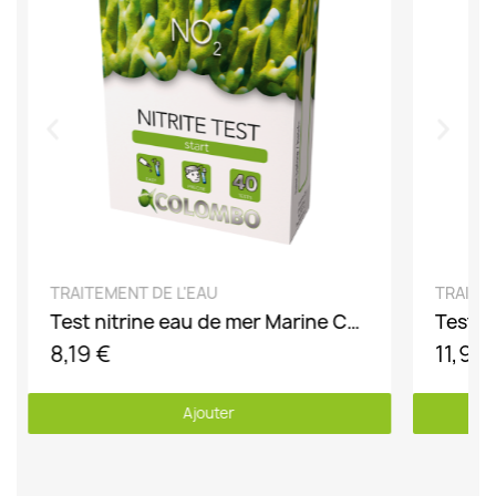
DÉCOUVRIR
TRAITEMENT DE L'EAU
TRAITE
Test nitrine eau de mer Marine Colombo
8,19 €
11,99
Ajouter