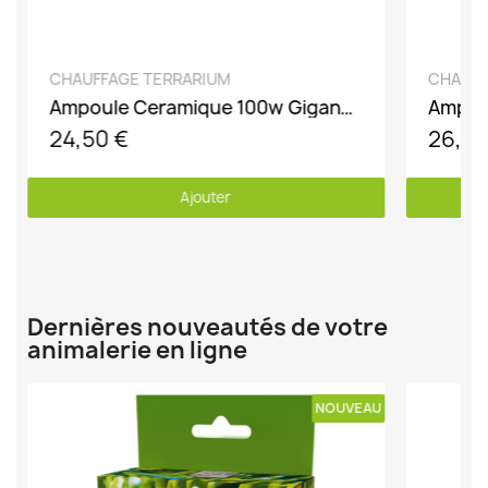
DÉCOUVRIR
CHAUFFAGE TERRARIUM
CHAUFF
Ampoule Ceramique 100w GiganTerra
24,50 €
26,50
Ajouter
Dernières nouveautés de votre
animalerie en ligne
U
NOUVEAU