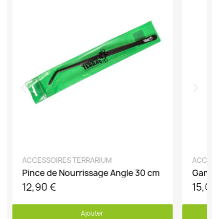
DÉCOUVRIR
ACCESSOIRES TERRARIUM
ACCESS
Pince de Nourrissage Angle 30 cm
Gamell
12,90 €
15,00
Ajouter