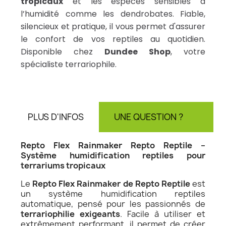
tropicaux
et les espèces sensibles à
l’humidité comme les dendrobates. Fiable,
silencieux et pratique, il vous permet d'assurer
le confort de vos reptiles au quotidien.
Disponible chez
Dundee Shop
, votre
spécialiste terrariophile.
PLUS D'INFOS
UNE QUESTION ?
AV
Repto Flex Rainmaker Repto Reptile –
Système humidification reptiles pour
terrariums tropicaux
Le
Repto Flex Rainmaker de Repto Reptile
est
un système humidification reptiles
automatique, pensé pour les passionnés de
terrariophilie exigeants
. Facile à utiliser et
extrêmement performant, il permet de créer