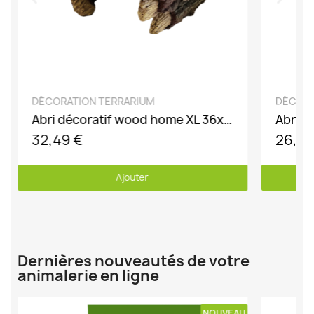
DÉCOUVRIR
DÉCORATION TERRARIUM
DÉCORA
Abri décoratif wood home XL 36x24x18cm
Abri r
32,49 €
26,79
Ajouter
Dernières nouveautés de votre
animalerie en ligne
U
NOUVEAU