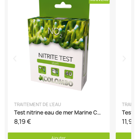
DÉCOUVRIR
TRAITEMENT DE L'EAU
TRAITE
Test nitrine eau de mer Marine Colombo
8,19 €
11,99
Ajouter