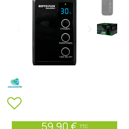
59,90 €
TTC