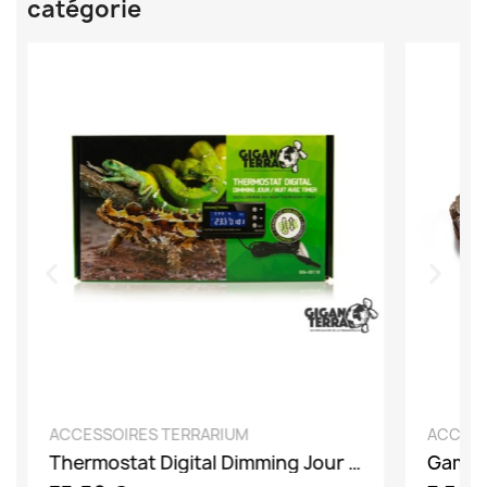
catégorie
DÉCOUVRIR
ACCESSOIRES TERRARIUM
ACCESS
Thermostat Digital Dimming Jour Nuit avec Timer
Gamell