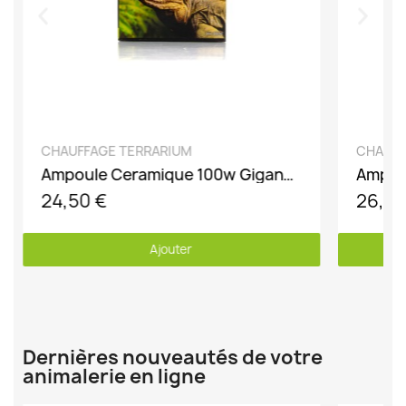
DÉCOUVRIR
CHAUFFAGE TERRARIUM
CHAUFF
Ampoule Ceramique 100w GiganTerra
24,50 €
26,50
Ajouter
Dernières nouveautés de votre
animalerie en ligne