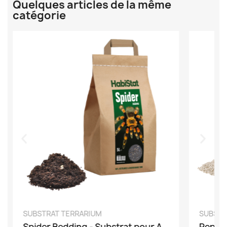
Quelques articles de la même
catégorie
DÉCOUVRIR
SUBSTRAT TERRARIUM
SUBSTR
Spider Bedding - Substrat pour Araignées
Repti 