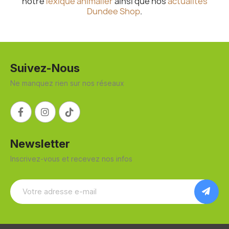
notre
lexique animalier
ainsi que nos
actualités
Dundee Shop
.
Suivez-Nous
Ne manquez rien sur nos réseaux
Newsletter
Inscrivez-vous et recevez nos infos