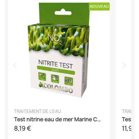
U
NOUVEAU
DÉCOUVRIR
TRAITEMENT DE L'EAU
TRAITE
Test nitrine eau de mer Marine Colombo
8,19 €
11,99